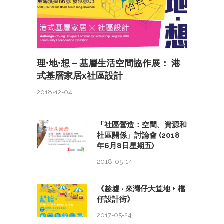
理•地•想 – 基層生活空間協作展： 港
式基層家居x社區設計
2018-12-04
「社區營造：空間、資源和
社區關係」討論會 (2018
年6月8日星期五)
2018-05-14
《趁墟 ‧ 來灣仔大笪地 + 檔
仔設計街》
2017-05-24