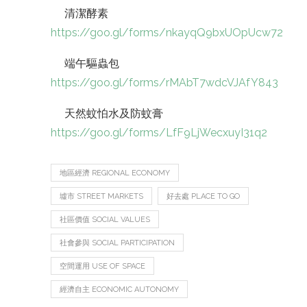
清潔酵素
https://goo.gl/forms/nkayqQ9bxUOpUcw72
端午驅蟲包
https://goo.gl/forms/rMAbT7wdcVJAfY843
天然蚊怕水及防蚊膏
https://goo.gl/forms/LfF9LjWecxuyI31q2
地區經濟 REGIONAL ECONOMY
墟市 STREET MARKETS
好去處 PLACE TO GO
社區價值 SOCIAL VALUES
社會參與 SOCIAL PARTICIPATION
空間運用 USE OF SPACE
經濟自主 ECONOMIC AUTONOMY