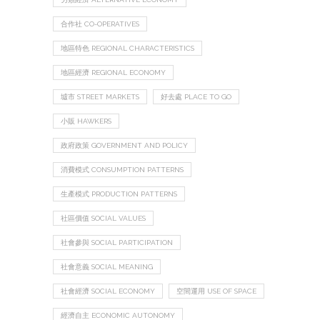
合作社 CO-OPERATIVES
地區特色 REGIONAL CHARACTERISTICS
地區經濟 REGIONAL ECONOMY
墟市 STREET MARKETS
好去處 PLACE TO GO
小販 HAWKERS
政府政策 GOVERNMENT AND POLICY
消費模式 CONSUMPTION PATTERNS
生產模式 PRODUCTION PATTERNS
社區價值 SOCIAL VALUES
社會參與 SOCIAL PARTICIPATION
社會意義 SOCIAL MEANING
社會經濟 SOCIAL ECONOMY
空間運用 USE OF SPACE
經濟自主 ECONOMIC AUTONOMY