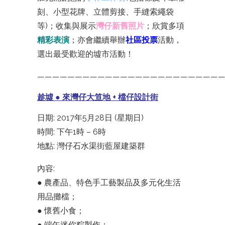
刻、小型花牌、立體剪接、手縫索繩袋
等)；收集與展示
灣仔新舊照片
；欣賞多項
精彩表演
；亦會繼續舉辦
社區投票
活動，
選出最受歡迎的墟市活動！
—————————————————————————
趁墟 ● 來灣仔大笪地 + 檔仔設計街
日期: 2017年5月28日 (星期日)
時間: 下午1時 – 6時
地點: 灣仔石水渠街藍屋建築群
內容:
● 農產品、特色手工藝製品及多元化生活
用品攤檔；
● 懷舊小食；
● 端午迷你粽製作；