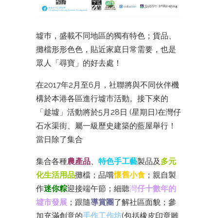
墟巿，盛載不同地區的獨有特色；貨品、
攤檔形形色色，貼
近家庭日常需要，也是
眾人「尋寶」的好去處！
在2017年2月至6月，社聯將與不同伙伴機
構於本港各區進行墟市活動。接下來的
「趁墟」活動將於5月28日 (星期日)在灣仔
石水渠街、屬一級歷史建築的藍屋舉行！
當日除了​集合
集合各種
農產品
、
特色手工藝
製品及
多元
化生活用品
攤檔；品嚐
懷舊小食
；親自製
作
迷你粽
迎接端午節；細聽
灣
仔十數年的
墟市發展
；跟隨
導賞團
了解社區面貌；參
加充滿創意的
手作工作坊
(包括橡皮印章雕