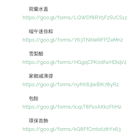
荷蘭水蓋
https://goo.gl/forms/LQWDf8RY5FzSUCS12
端午迷你粽
https://goo.gl/forms/Y63TNXIeRiFPZeMn2
雪梨醋
https://goo.gl/forms/HGgqCPK0dfwHDlqV2
家鄉咸薄撐
https://goo.gl/forms/nyfrK8JjwBIK78yR2
包餃
https://goo.gl/forms/icq1T8FsoAKkzFhH2
環保首飾
https://goo.gl/forms/kQ8FfCmtotzihYx63