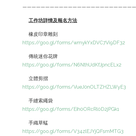
—————————————————————————
工作坊詳情及報名方法
橡皮印章雕刻
https://goo.gl/forms/wmykYxDVC7Vi9DF32
傳統迷你花牌
https://goo.gl/forms/N6NthUdKfJpncELx2
立體剪摺
https://goo.gl/forms/VueJ0nOLTZHZLWyE3
手縫索繩袋
https://goo.gl/forms/Eih0ORcRl0D2jPGk1
手織草蜢
https://goo.gl/forms/V34zlEJYjQFsmMTG3