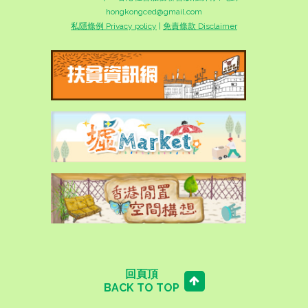
hongkongced@gmail.com
私隱條例 Privacy policy
|
免責條款 Disclaimer
回頁頂
BACK TO TOP