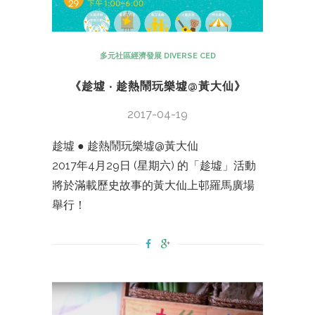
多元社區經濟發展 DIVERSE CED
《趁墟 ‧ 趁熱鬧玩樂墟@黃大仙》
2017-04-19
趁墟 ● 趁熱鬧玩樂墟@黃大仙
2017年4月29日 (星期六) 的「趁墟」活動
將於滿載歷史故事的黃大仙上邨羅馬廣場
舉行！