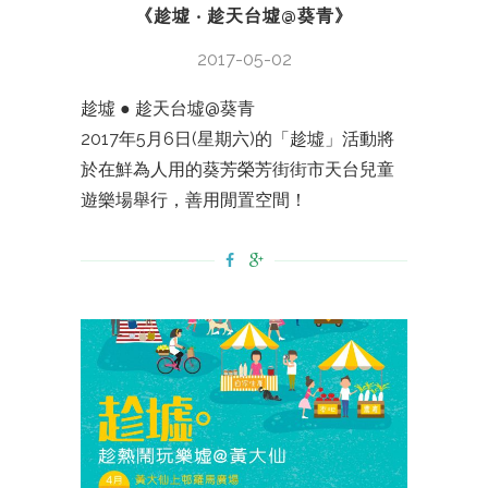
《趁墟 ‧ 趁天台墟@葵青》
2017-05-02
趁墟 ● 趁天台墟@葵青
2017年5月6日(星期六)的「趁墟」活動將
於在鮮為人用的葵芳榮芳街街市天台兒童
遊樂場舉行，善用閒置空間！