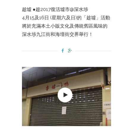
趁墟 ●趁2017復活墟市@深水埗
4月15及16日 (星期六及日)的「趁墟」活動
將於充滿本土小販文化及傳統舊區風味的
深水埗九江街和海壇街交界舉行！