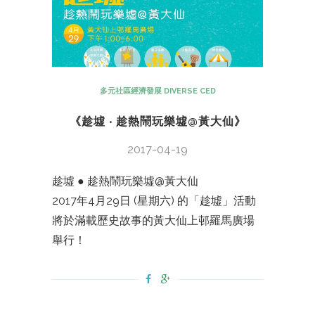
多元社區經濟發展 DIVERSE CED
《趁墟 ‧ 趁熱鬧玩樂墟@黃大仙》
2017-04-19
趁墟 ● 趁熱鬧玩樂墟@黃大仙
2017年4月29日 (星期六) 的「趁墟」活動
將於滿載歷史故事的黃大仙上邨羅馬廣場
舉行！