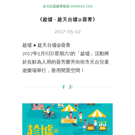
多元社區經濟發展 DIVERSE CED
《趁墟 ‧ 趁天台墟@葵青》
2017-05-02
趁墟 ● 趁天台墟@葵青
2017年5月6日(星期六)的「趁墟」活動將
於在鮮為人用的葵芳榮芳街街市天台兒童
遊樂場舉行，善用閒置空間！