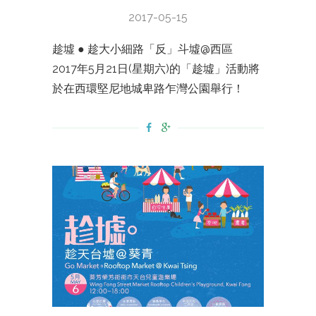
2017-05-15
趁墟 ● 趁大小細路「反」斗墟@西區
2017年5月21日(星期六)的「趁墟」活動將
於在西環堅尼地城卑路乍灣公園舉行！