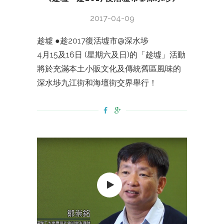
2017-04-09
趁墟 ●趁2017復活墟市@深水埗
4月15及16日 (星期六及日)的「趁墟」活動
將於充滿本土小販文化及傳統舊區風味的
深水埗九江街和海壇街交界舉行！