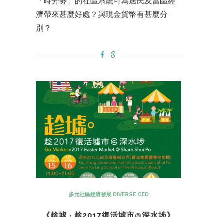
「時分劵」的社區系統可為居民及當區經
濟帶來甚麼好處？與現金貨幣有甚麼分
別？
多元社區經濟發展 DIVERSE CED
《趁墟 ‧ 趁2017復活墟市@深水埗》