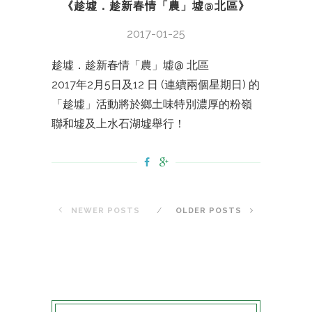
《趁墟．趁新春情「農」墟@北區》
2017-01-25
趁墟．趁新春情「農」墟@ 北區
2017年2月5日及12 日 (連續兩個星期日) 的
「趁墟」活動將於鄉土味特別濃厚的粉嶺
聯和墟及上水石湖墟舉行！
NEWER POSTS
OLDER POSTS