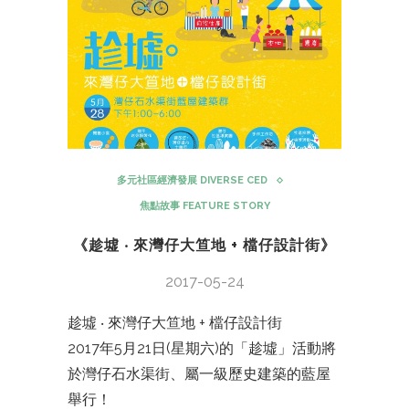
多元社區經濟發展 DIVERSE CED
焦點故事 FEATURE STORY
《趁墟 ‧ 來灣仔大笪地 + 檔仔設計街》
2017-05-24
趁墟 ‧ 來灣仔大笪地 + 檔仔設計街
2017年5月21日(星期六)的「趁墟」活動將
於灣仔石水渠街、屬一級歷史建築的藍屋
舉行！