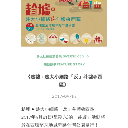
多元社區經濟發展 DIVERSE CED
焦點故事 FEATURE STORY
《趁墟 ‧ 趁大小細路「反」斗墟@西
區》
2017-05-15
趁墟 ● 趁大小細路「反」斗墟@西區
2017年5月21日(星期六)的「趁墟」活動將
於在西環堅尼地城卑路乍灣公園舉行！