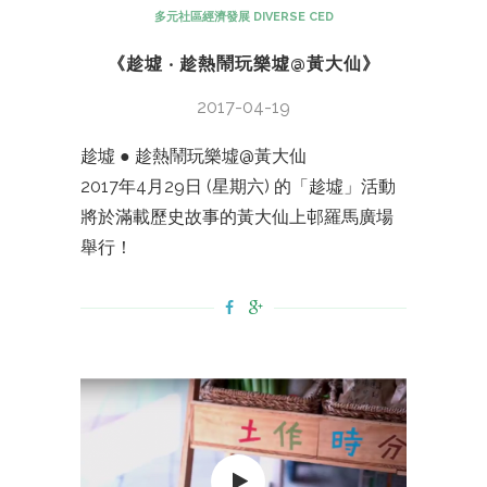
多元社區經濟發展 DIVERSE CED
《趁墟 ‧ 趁熱鬧玩樂墟@黃大仙》
2017-04-19
趁墟 ● 趁熱鬧玩樂墟@黃大仙
2017年4月29日 (星期六) 的「趁墟」活動
將於滿載歷史故事的黃大仙上邨羅馬廣場
舉行！