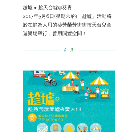
趁墟 ● 趁天台墟@葵青
2017年5月6日(星期六)的「趁墟」活動將
於在鮮為人用的葵芳榮芳街街市天台兒童
遊樂場舉行，善用閒置空間！