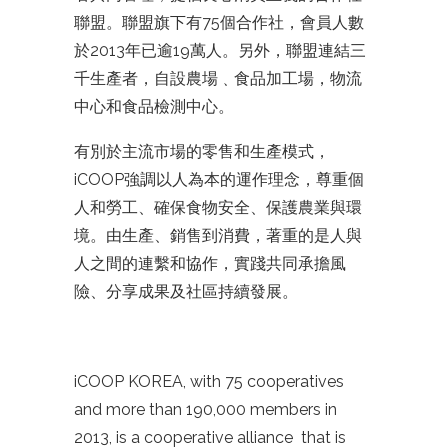
聯盟。聯盟旗下有75個合作社，會員人數
於2013年已逾19萬人。另外，聯盟連結
三
千生產者，自設農場﹑食品加工場，物流
中心和食品檢測
中心。
有別於主流市場的零售和生產模式，
iCOOP強調以人為
本的運作理念，尊重個
人和勞工、確保食物安全、保護農業
與環
境。由生產、銷售到消費，著重的是人與
人之間的連繫
和協作，實踐共同承擔風
險、分享成果及社區持續發展。
iCOOP KOREA, with 75 cooperatives
and more than 190,000 members in
2013, is a cooperative alliance that is