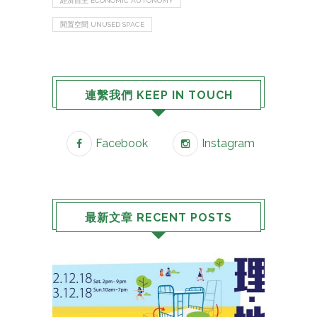
經濟自主 ECONOMIC AUTONOMY
閒置空間 UNUSED SPACE
連繫我們 KEEP IN TOUCH
Facebook
Instagram
最新文章 RECENT POSTS