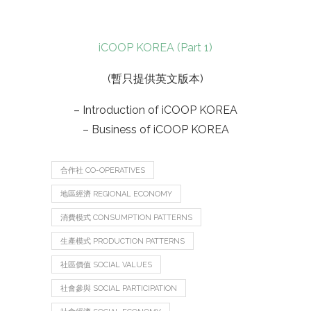
iCOOP KOREA (Part 1)
(暫只提供英文版本)
– Introduction of iCOOP KOREA
– Business of iCOOP KOREA
合作社 CO-OPERATIVES
地區經濟 REGIONAL ECONOMY
消費模式 CONSUMPTION PATTERNS
生產模式 PRODUCTION PATTERNS
社區價值 SOCIAL VALUES
社會參與 SOCIAL PARTICIPATION