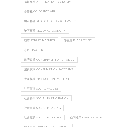
另類經濟 ALTERNATIVE ECONOMY
合作社 CO-OPERATIVES
地區特色 REGIONAL CHARACTERISTICS
地區經濟 REGIONAL ECONOMY
墟市 STREET MARKETS
好去處 PLACE TO GO
小販 HAWKERS
政府政策 GOVERNMENT AND POLICY
消費模式 CONSUMPTION PATTERNS
生產模式 PRODUCTION PATTERNS
社區價值 SOCIAL VALUES
社會參與 SOCIAL PARTICIPATION
社會意義 SOCIAL MEANING
社會經濟 SOCIAL ECONOMY
空間運用 USE OF SPACE