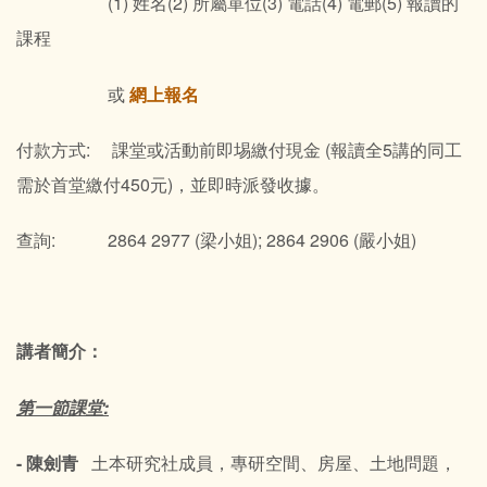
(1) 姓名(2) 所屬單位(3) 電話(4) 電郵(5) 報讀的
課程
或
網上報名
付款方式: 課堂或活動前即埸繳付現金 (報讀全5講的同工
需於首堂繳付450元)，並即時派發收據。
查詢: 2864 2977 (梁小姐); 2864 2906 (嚴小姐)
講者簡介：
第一節課堂:
- 陳劍青
土本研究社成員，專研空間、房屋、土地問題，