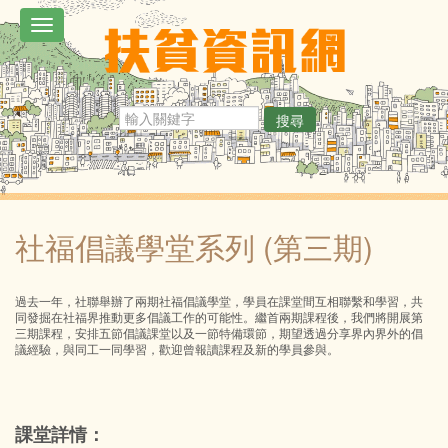
移
Toggle
至
navigation
主
內
搜尋
容
社福倡議學堂系列 (第三期)
過去一年，社聯舉辦了兩期社福倡議學堂，學員在課堂間互相聯繫和學習，共
同發掘在社福界推動更多倡議工作的可能性。繼首兩期課程後，我們將開展第
三期課程，安排五節倡議課堂以及一節特備環節，期望透過分享界內界外的倡
議經驗，與同工一同學習，歡迎曾報讀課程及新的學員參與。
課堂詳情：