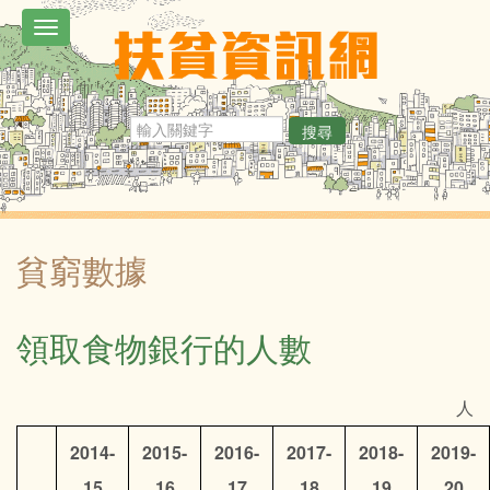
移
Toggle
至
navigation
主
內
搜尋
容
貧窮數據
領取食物銀行的人數
人
2014-
2015-
2016-
2017-
2018-
2019-
15
16
17
18
19
20