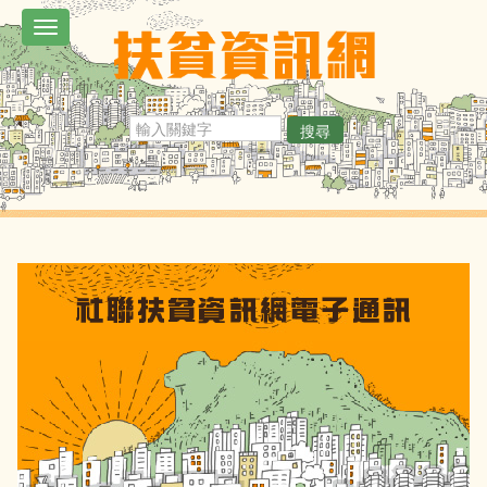
移
Toggle
至
navigation
主
內
搜尋
容