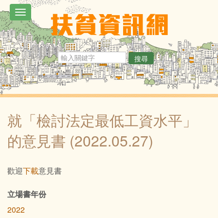
移
Toggle
至
navigation
主
內
搜尋
容
就「檢討法定最低工資水平」
的意見書 (2022.05.27)
內
歡迎
下載
意見書
文
立場書年份
2022