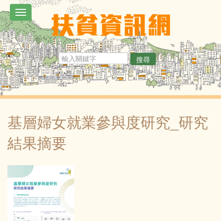
移
Toggle
至
navigation
主
內
搜尋
容
基層婦女就業參與度研究_研究
結果摘要