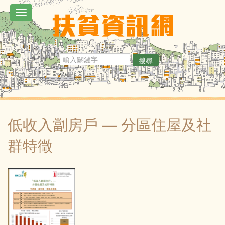
移
Toggle
至
navigation
主
內
搜尋
容
低收入劏房戶 — 分區住屋及社
群特徵